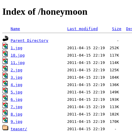
Index of /honeymoon
Name
Last modified
Size
De
Parent Directory
1.jpg
10.jpg
11.jpg
2.jpg
3.jpg
4.jpg
5.jpg
6.jpg
7.jpg
8.jpg
9.jpg
teaser/