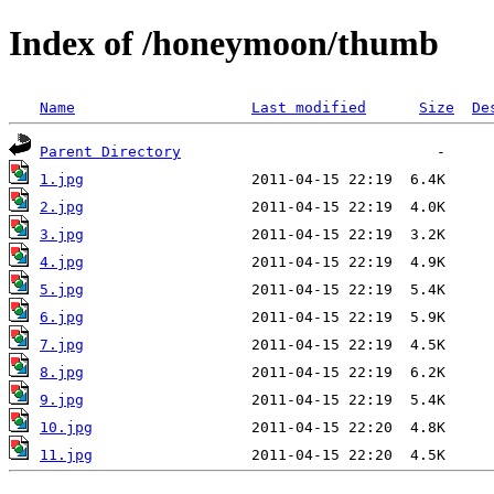
Index of /honeymoon/thumb
Name
Last modified
Size
De
Parent Directory
1.jpg
2.jpg
3.jpg
4.jpg
5.jpg
6.jpg
7.jpg
8.jpg
9.jpg
10.jpg
11.jpg